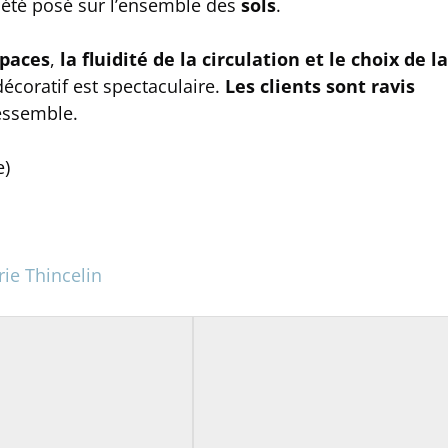
été posé sur l’ensemble des
sols
.
spaces
,
la fluidité de la circulation et le choix de la
écoratif est spectaculaire.
Les clients sont ravis
essemble.
e
)
ie Thincelin