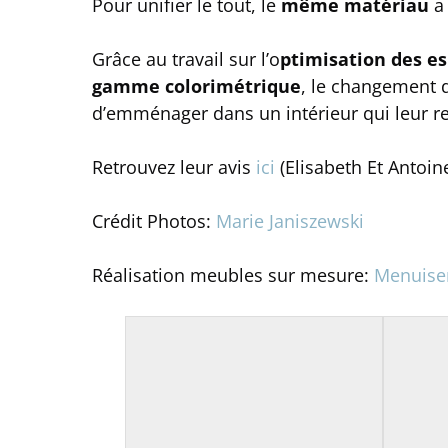
Pour unifier le tout, le
même matériau
a 
Grâce au travail sur l’o
ptimisation des e
gamme colorimétrique
, le changement d
d’emménager dans un intérieur qui leur r
Retrouvez leur avis
ici
(Elisabeth Et Antoin
Crédit Photos:
Marie Janiszewski
Réalisation meubles sur mesure:
Menuiser