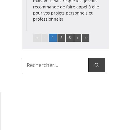
maison. Délais respectés. Je vous
recommande de faire appel à elle
pour vos projets personnels et
professionnels!
«
‹
1
2
3
›
»
Rechercher :