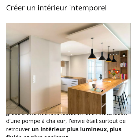
Créer un intérieur intemporel
Faites glisser le curseur pour voir le « avant/après ».
Révéler la lumière, simplifier les espaces pour créer
un intérieur intemporel
Lorsqu’elle a acheté ce pavillon situé à
Heillecourt, ma cliente souhaitait
transformer
cette maison
pour qu’elle corresponde
pleinement à sa manière de vivre. Au-delà de
l’
amélioration des performances thermiques
grâce à une nouvelle isolation et à l’installation
d’une pompe à chaleur, l’envie était surtout de
retrouver
un intérieur plus lumineux, plus