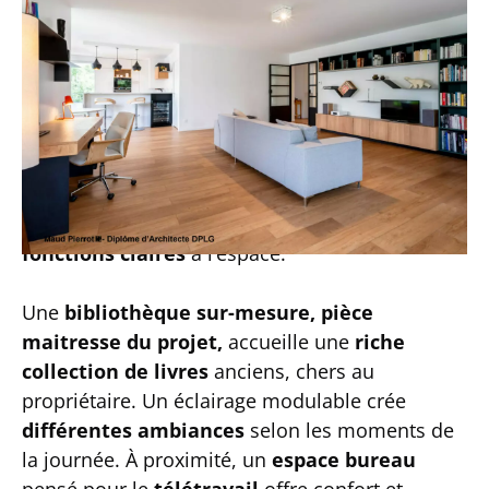
Suite à un
changement de vie
, mon client
souhaitait
se réattribuer son appartement
,
en le re-personnalisant dans son
fonctionnement
et sa
décoration
.
Pour la
pièce principale
, l’objectif était de
repenser la
distribution
, de faire
circuler la
lumière
naturelle
et de redonner des
fonctions claires
à l’espace.
Une
bibliothèque sur-mesure, pièce
maitresse du projet,
accueille une
riche
collection de livres
anciens, chers au
propriétaire. Un éclairage modulable crée
différentes ambiances
selon les moments de
la journée. À proximité, un
espace bureau
pensé pour le
télétravail
offre confort et