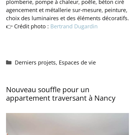
plomberie, pompe à chaleur, poêle, béton ciré
agencement et métallerie sur-mesure, peinture,
choix des luminaires et des éléments décoratifs.
👉 Crédit photo :
Bertrand Dugardin
Catégories
Derniers projets
,
Espaces de vie
Nouveau souffle pour un
appartement traversant à Nancy
Faites glisser le curseur pour voir le « avant/après ».