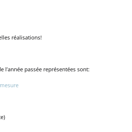
lles réalisations!
 de l’année passée représentées sont:
r mesure
te)